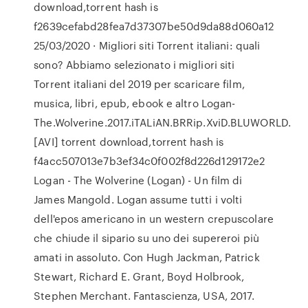
download,torrent hash is
f2639cefabd28fea7d37307be50d9da88d060a12
25/03/2020 · Migliori siti Torrent italiani: quali
sono? Abbiamo selezionato i migliori siti
Torrent italiani del 2019 per scaricare film,
musica, libri, epub, ebook e altro Logan-
The.Wolverine.2017.iTALiAN.BRRip.XviD.BLUWORLD.
[AVI] torrent download,torrent hash is
f4acc507013e7b3ef34c0f002f8d226d129172e2
Logan - The Wolverine (Logan) - Un film di
James Mangold. Logan assume tutti i volti
dell'epos americano in un western crepuscolare
che chiude il sipario su uno dei supereroi più
amati in assoluto. Con Hugh Jackman, Patrick
Stewart, Richard E. Grant, Boyd Holbrook,
Stephen Merchant. Fantascienza, USA, 2017.