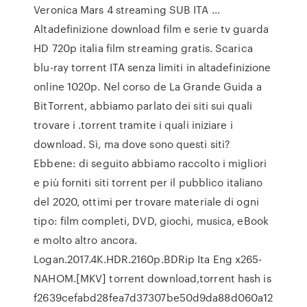
Veronica Mars 4 streaming SUB ITA …
Altadefinizione download film e serie tv guarda
HD 720p italia film streaming gratis. Scarica
blu-ray torrent ITA senza limiti in altadefinizione
online 1020p. Nel corso de La Grande Guida a
BitTorrent, abbiamo parlato dei siti sui quali
trovare i .torrent tramite i quali iniziare i
download. Sì, ma dove sono questi siti?
Ebbene: di seguito abbiamo raccolto i migliori
e più forniti siti torrent per il pubblico italiano
del 2020, ottimi per trovare materiale di ogni
tipo: film completi, DVD, giochi, musica, eBook
e molto altro ancora.
Logan.2017.4K.HDR.2160p.BDRip Ita Eng x265-
NAHOM.[MKV] torrent download,torrent hash is
f2639cefabd28fea7d37307be50d9da88d060a12