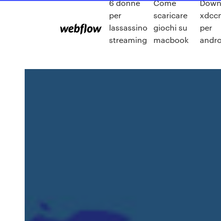
6 donne
Come
Down
per
scaricare
xdcc
lassassino
giochi su
per
streaming
macbook
andro