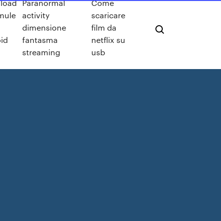
load
Paranormal
Come
mule
activity
scaricare
dimensione
film da
id
fantasma
netflix su
streaming
usb