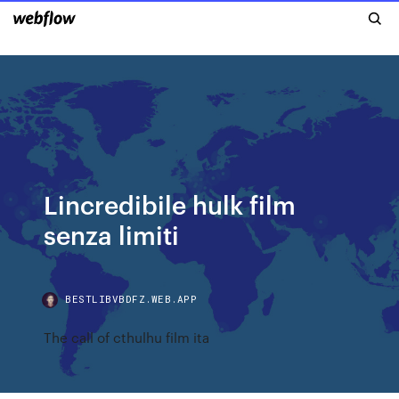
Lincredibile hulk film
senza limiti
BESTLIBVBDFZ.WEB.APP
The call of cthulhu film ita