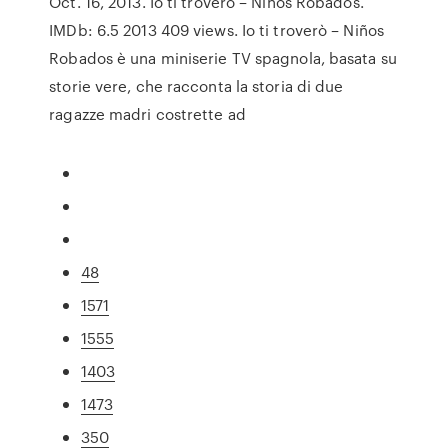
Oct. 16, 2013. Io ti troverò – Niños Robados.
IMDb: 6.5 2013 409 views. Io ti troverò – Niños
Robados è una miniserie TV spagnola, basata su
storie vere, che racconta la storia di due
ragazze madri costrette ad
48
1571
1555
1403
1473
350