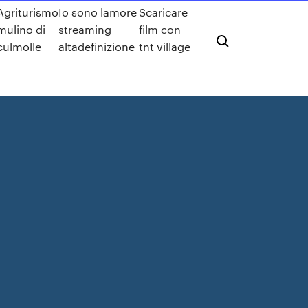
Agriturismo
Io sono lamore
Scaricare
mulino di
streaming
film con
culmolle
altadefinizione
tnt village