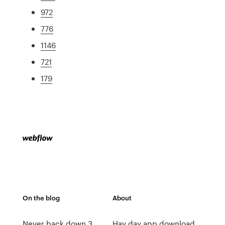
972
776
1146
721
179
On the blog
About
Never back down 3
Hay day app download