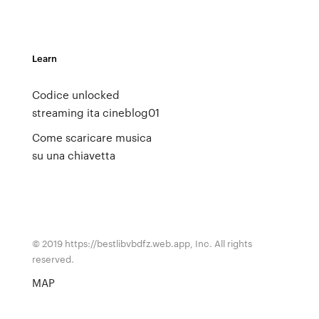
Learn
Codice unlocked
streaming ita cineblog01
Come scaricare musica
su una chiavetta
© 2019 https://bestlibvbdfz.web.app, Inc. All rights
reserved.
MAP