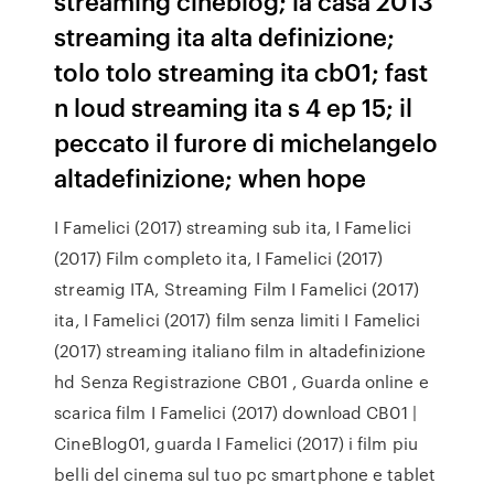
streaming cineblog; la casa 2013
streaming ita alta definizione;
tolo tolo streaming ita cb01; fast
n loud streaming ita s 4 ep 15; il
peccato il furore di michelangelo
altadefinizione; when hope
I Famelici (2017) streaming sub ita, I Famelici
(2017) Film completo ita, I Famelici (2017)
streamig ITA, Streaming Film I Famelici (2017)
ita, I Famelici (2017) film senza limiti I Famelici
(2017) streaming italiano film in altadefinizione
hd Senza Registrazione CB01 , Guarda online e
scarica film I Famelici (2017) download CB01 |
CineBlog01, guarda I Famelici (2017) i film piu
belli del cinema sul tuo pc smartphone e tablet