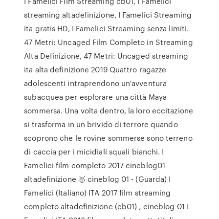
I Famelici Film Streaming cb01, I Famelici
streaming altadefinizione, I Famelici Streaming
ita gratis HD, I Famelici Streaming senza limiti.
47 Metri: Uncaged Film Completo in Streaming
Alta Definizione, 47 Metri: Uncaged streaming
ita alta definizione 2019 Quattro ragazze
adolescenti intraprendono un'avventura
subacquea per esplorare una città Maya
sommersa. Una volta dentro, la loro eccitazione
si trasforma in un brivido di terrore quando
scoprono che le rovine sommerse sono terreno
di caccia per i micidiali squali bianchi. I
Famelici film completo 2017 cineblog01
altadefinizione 🥇 cineblog 01 - (Guarda) I
Famelici (Italiano) ITA 2017 film streaming
completo altadefinizione (cb01) , cineblog 01 I