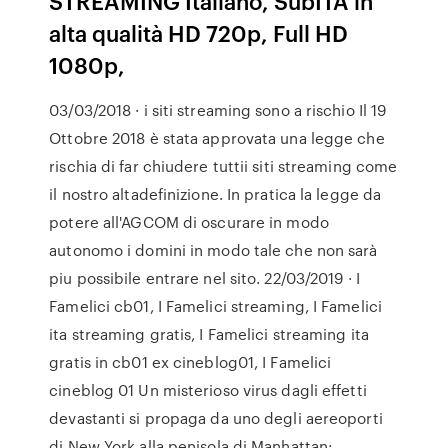
STREAMING Italiano, SubITA in
alta qualità HD 720p, Full HD
1080p,
03/03/2018 · i siti streaming sono a rischio Il 19
Ottobre 2018 è stata approvata una legge che
rischia di far chiudere tuttii siti streaming come
il nostro altadefinizione. In pratica la legge da
potere all'AGCOM di oscurare in modo
autonomo i domini in modo tale che non sarà
piu possibile entrare nel sito. 22/03/2019 · I
Famelici cb01, I Famelici streaming, I Famelici
ita streaming gratis, I Famelici streaming ita
gratis in cb01 ex cineblog01, I Famelici
cineblog 01 Un misterioso virus dagli effetti
devastanti si propaga da uno degli aereoporti
di New York alla penisola di Manhattan: