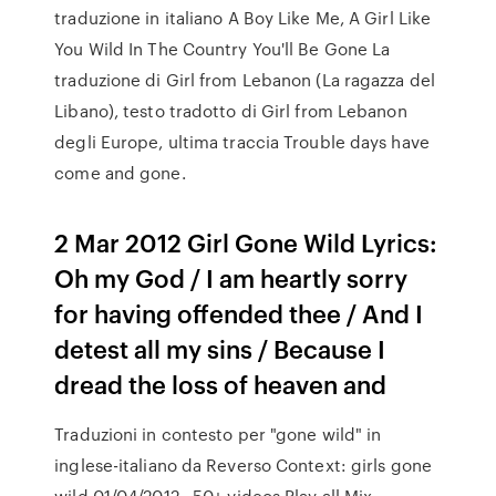
traduzione in italiano A Boy Like Me, A Girl Like
You Wild In The Country You'll Be Gone La
traduzione di Girl from Lebanon (La ragazza del
Libano), testo tradotto di Girl from Lebanon
degli Europe, ultima traccia Trouble days have
come and gone.
2 Mar 2012 Girl Gone Wild Lyrics:
Oh my God / I am heartly sorry
for having offended thee / And I
detest all my sins / Because I
dread the loss of heaven and
Traduzioni in contesto per "gone wild" in
inglese-italiano da Reverso Context: girls gone
wild 01/04/2012 · 50+ videos Play all Mix -