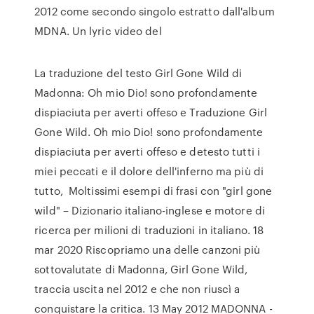
2012 come secondo singolo estratto dall'album
MDNA. Un lyric video del
La traduzione del testo Girl Gone Wild di
Madonna: Oh mio Dio! sono profondamente
dispiaciuta per averti offeso e Traduzione Girl
Gone Wild. Oh mio Dio! sono profondamente
dispiaciuta per averti offeso e detesto tutti i
miei peccati e il dolore dell'inferno ma più di
tutto, Moltissimi esempi di frasi con "girl gone
wild" – Dizionario italiano-inglese e motore di
ricerca per milioni di traduzioni in italiano. 18
mar 2020 Riscopriamo una delle canzoni più
sottovalutate di Madonna, Girl Gone Wild,
traccia uscita nel 2012 e che non riuscì a
conquistare la critica. 13 May 2012 MADONNA -