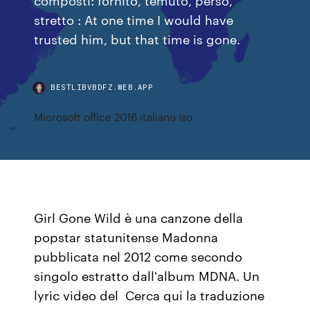
stretto : At one time I would have
trusted him, but that time is gone.
BESTLIBVBDFZ.WEB.APP
Microsoft office 2016 italiano iso
Girl Gone Wild è una canzone della
popstar statunitense Madonna
pubblicata nel 2012 come secondo
singolo estratto dall'album MDNA. Un
lyric video del Cerca qui la traduzione