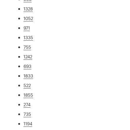
1328
1052
971
1335
755
1242
693
1833
522
1855
274
735
1194