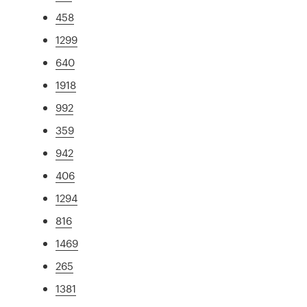
458
1299
640
1918
992
359
942
406
1294
816
1469
265
1381