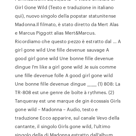
Girl Gone Wild (Testo e traduzione in italiano
quì), nuovo singolo della popstar statunitense
Madonna.Il filmato, è stato diretto da Mert Alas
e Marcus Piggott alias Mert&Marcus.
Ricordiamo che questo pezzo è estratto dal … A
girl gone wild Une fille devenue sauvage A
good girl gone wild Une bonne fille devenue
dingue I'm like a girl gone wild Je suis comme
une fille devenue folle A good girl gone wild
Une bonne fille devenue dingue _____ (1) 808: La
TR-808 est une genre de boîte à rythmes. (2)
Tanqueray est une marque de gin écossais Girls
gone wild – Madonna – Audio, testo e
traduzione Ecco apparire, sul canale Vevo della
cantante, il singolo Girls gone wild, l’ultimo
singolo della di Madonna estratto dall’album