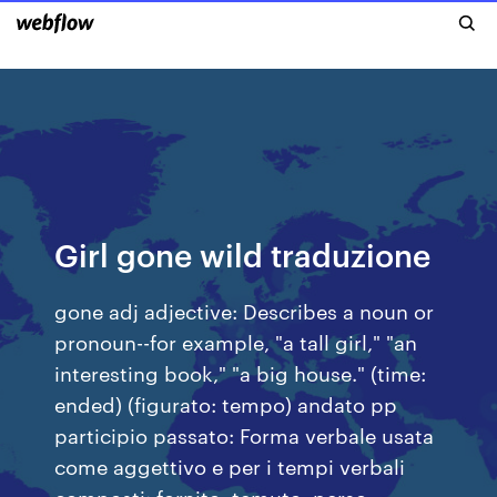
Girl gone wild traduzione
gone adj adjective: Describes a noun or
pronoun--for example, "a tall girl," "an
interesting book," "a big house." (time:
ended) (figurato: tempo) andato pp
participio passato: Forma verbale usata
come aggettivo e per i tempi verbali
composti: fornito, temuto, perso,