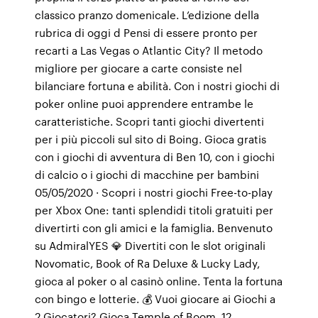
classico pranzo domenicale. L’edizione della
rubrica di oggi d Pensi di essere pronto per
recarti a Las Vegas o Atlantic City? Il metodo
migliore per giocare a carte consiste nel
bilanciare fortuna e abilità. Con i nostri giochi di
poker online puoi apprendere entrambe le
caratteristiche. Scopri tanti giochi divertenti
per i più piccoli sul sito di Boing. Gioca gratis
con i giochi di avventura di Ben 10, con i giochi
di calcio o i giochi di macchine per bambini
05/05/2020 · Scopri i nostri giochi Free-to-play
per Xbox One: tanti splendidi titoli gratuiti per
divertirti con gli amici e la famiglia. Benvenuto
su AdmiralYES 💎 Divertiti con le slot originali
Novomatic, Book of Ra Deluxe & Lucky Lady,
gioca al poker o al casinò online. Tenta la fortuna
con bingo e lotterie. 💰 Vuoi giocare ai Giochi a
2 Giocatori? Gioca Temple of Boom, 12