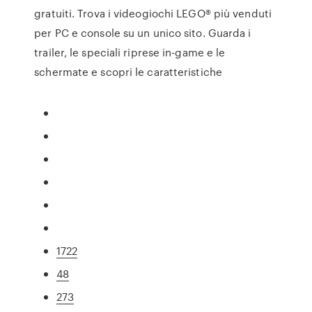
gratuiti. Trova i videogiochi LEGO® più venduti
per PC e console su un unico sito. Guarda i
trailer, le speciali riprese in-game e le
schermate e scopri le caratteristiche
1722
48
273