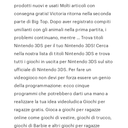
prodotti nuovi e usati Molti articoli con
consegna gratis! Victoria ritorna nella seconda
parte di Big Top. Dopo aver registrato compiti
umilianti con gli animali nella prima partita, i
problemi continuano, mentre … Trova titoli
Nintendo 3DS per il tuo Nintendo 3DS! Cerca
nella nostra lista di titoli Nintendo 3DS e trova
tutti i giochi in uscita per Nintendo 3DS sul sito
ufficiale di Nintendo 3DS. Per fare un
videogioco non devi per forza essere un genio
della programmazione: ecco cinque
programmi che potrebbero darti una mano a
realizzare la tua idea videoludica Giochi per
ragazze gratis. Gioca a giochi per ragazze
online come giochi di vestire, giochi di trucco,
giochi di Barbie e altri giochi per ragazze