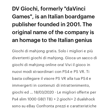
DV Giochi, formerly "daVinci
Games", is an Italian boardgame
publisher founded in 2001. The
original name of the company is
an homage to the Italian genius
Giochi di mahjong gratis. Solo i migliori e più
divertenti giochi di mahjong. Gioca un sacco di
giochi di mahjong online ora! Vivi il gioco in
nuovi modi straordinari con PS4 e PS VR. Ti
basta collegare il visore PS VR alla tua PS4 e
immergerti in contenuti di intrattenimento,
giochi ed … 18/03/2020 · Le migliori offerte per
Ps4 slim 1000 GB(1 TB) + 2 giochi+ 2 dualshock
sono su eBay Confronta prezzi e caratteristiche