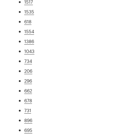
1517
1535
618
1554
1386
1043
734
206
296
662
678
731
896
695