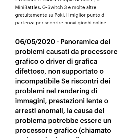
MiniBattles, G-Switch 3 e molte altre
gratuitamente su Poki. Il miglior punto di
partenza per scoprire nuovi giochi online.
06/05/2020 · Panoramica dei
problemi causati da processore
grafico o driver di grafica
difettoso, non supportato o
incompatibile Se riscontri dei
problemi nel rendering di
immagini, prestazioni lente o
arresti anomali, la causa del
problema potrebbe essere un
processore grafico (chiamato