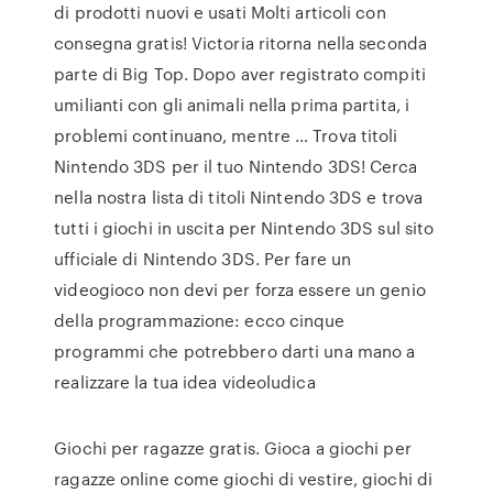
di prodotti nuovi e usati Molti articoli con
consegna gratis! Victoria ritorna nella seconda
parte di Big Top. Dopo aver registrato compiti
umilianti con gli animali nella prima partita, i
problemi continuano, mentre … Trova titoli
Nintendo 3DS per il tuo Nintendo 3DS! Cerca
nella nostra lista di titoli Nintendo 3DS e trova
tutti i giochi in uscita per Nintendo 3DS sul sito
ufficiale di Nintendo 3DS. Per fare un
videogioco non devi per forza essere un genio
della programmazione: ecco cinque
programmi che potrebbero darti una mano a
realizzare la tua idea videoludica
Giochi per ragazze gratis. Gioca a giochi per
ragazze online come giochi di vestire, giochi di