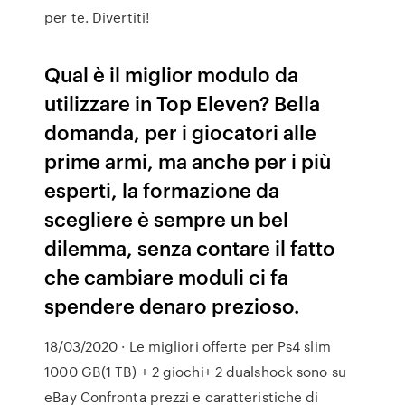
per te. Divertiti!
Qual è il miglior modulo da
utilizzare in Top Eleven? Bella
domanda, per i giocatori alle
prime armi, ma anche per i più
esperti, la formazione da
scegliere è sempre un bel
dilemma, senza contare il fatto
che cambiare moduli ci fa
spendere denaro prezioso.
18/03/2020 · Le migliori offerte per Ps4 slim
1000 GB(1 TB) + 2 giochi+ 2 dualshock sono su
eBay Confronta prezzi e caratteristiche di