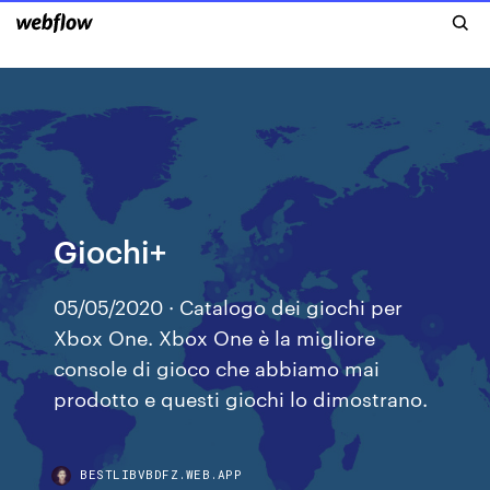
Giochi+
05/05/2020 · Catalogo dei giochi per
Xbox One. Xbox One è la migliore
console di gioco che abbiamo mai
prodotto e questi giochi lo dimostrano.
BESTLIBVBDFZ.WEB.APP