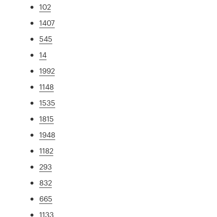
102
1407
545
14
1992
1148
1535
1815
1948
1182
293
832
665
1133