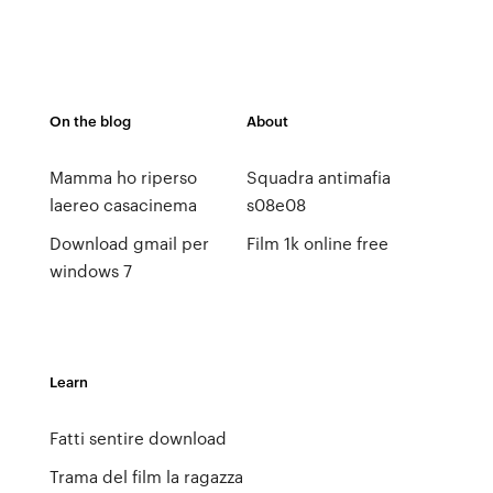
On the blog
About
Mamma ho riperso
Squadra antimafia
laereo casacinema
s08e08
Download gmail per
Film 1k online free
windows 7
Learn
Fatti sentire download
Trama del film la ragazza