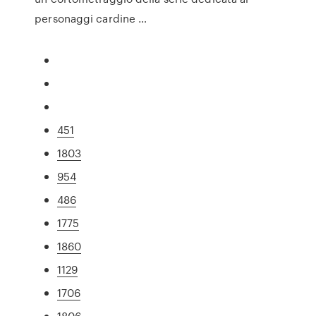
personaggi cardine …
451
1803
954
486
1775
1860
1129
1706
1806