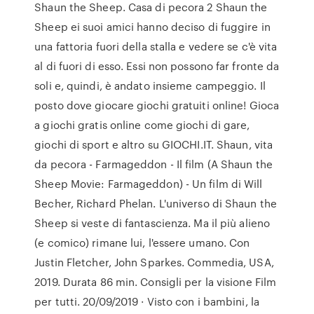
Shaun the Sheep. Casa di pecora 2 Shaun the
Sheep ei suoi amici hanno deciso di fuggire in
una fattoria fuori della stalla e vedere se c'è vita
al di fuori di esso. Essi non possono far fronte da
soli e, quindi, è andato insieme campeggio. Il
posto dove giocare giochi gratuiti online! Gioca
a giochi gratis online come giochi di gare,
giochi di sport e altro su GIOCHI.IT. Shaun, vita
da pecora - Farmageddon - Il film (A Shaun the
Sheep Movie: Farmageddon) - Un film di Will
Becher, Richard Phelan. L'universo di Shaun the
Sheep si veste di fantascienza. Ma il più alieno
(e comico) rimane lui, l'essere umano. Con
Justin Fletcher, John Sparkes. Commedia, USA,
2019. Durata 86 min. Consigli per la visione Film
per tutti. 20/09/2019 · Visto con i bambini, la