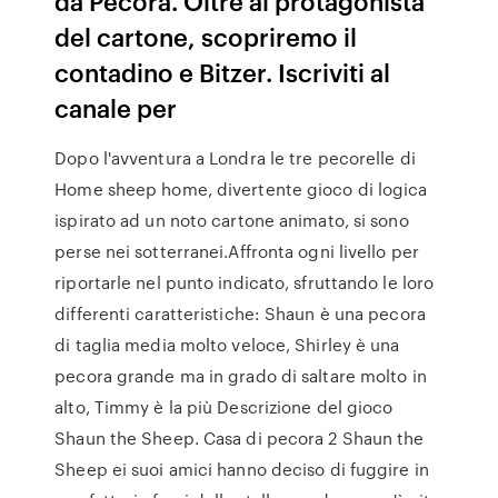
da Pecora. Oltre al protagonista
del cartone, scopriremo il
contadino e Bitzer. Iscriviti al
canale per
Dopo l'avventura a Londra le tre pecorelle di
Home sheep home, divertente gioco di logica
ispirato ad un noto cartone animato, si sono
perse nei sotterranei.Affronta ogni livello per
riportarle nel punto indicato, sfruttando le loro
differenti caratteristiche: Shaun è una pecora
di taglia media molto veloce, Shirley è una
pecora grande ma in grado di saltare molto in
alto, Timmy è la più Descrizione del gioco
Shaun the Sheep. Casa di pecora 2 Shaun the
Sheep ei suoi amici hanno deciso di fuggire in