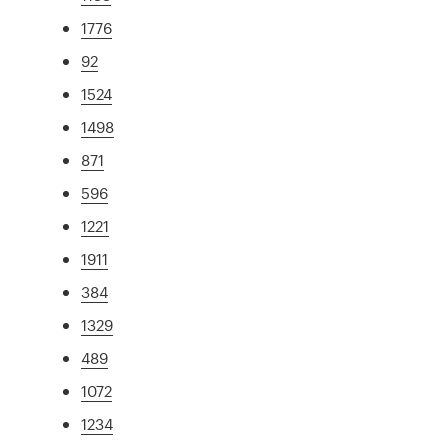
1776
92
1524
1498
871
596
1221
1911
384
1329
489
1072
1234