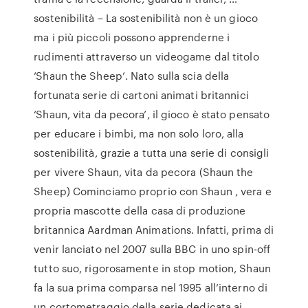
sostenibilità – La sostenibilità non è un gioco
ma i più piccoli possono apprenderne i
rudimenti attraverso un videogame dal titolo
‘Shaun the Sheep’. Nato sulla scia della
fortunata serie di cartoni animati britannici
‘Shaun, vita da pecora’, il gioco è stato pensato
per educare i bimbi, ma non solo loro, alla
sostenibilità, grazie a tutta una serie di consigli
per vivere Shaun, vita da pecora (Shaun the
Sheep) Cominciamo proprio con Shaun , vera e
propria mascotte della casa di produzione
britannica Aardman Animations. Infatti, prima di
venir lanciato nel 2007 sulla BBC in uno spin-off
tutto suo, rigorosamente in stop motion, Shaun
fa la sua prima comparsa nel 1995 all’interno di
un cortometraggio della serie dedicata ai