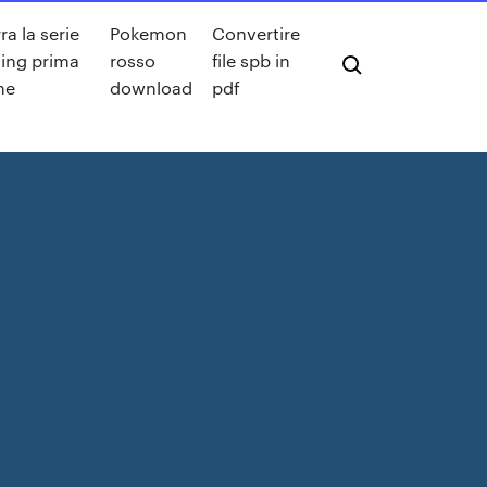
a la serie
Pokemon
Convertire
ing prima
rosso
file spb in
ne
download
pdf