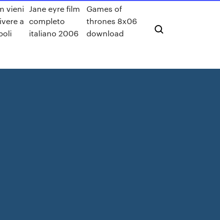
m vieni
Jane eyre film
Games of
ivere a
completo
thrones 8x06
poli
italiano 2006
download