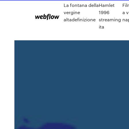
La fontana della
Hamlet
Fil
vergine
1996
a v
altadefinizione
streaming
na
ita