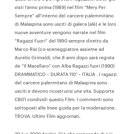
visti l’anno prima (1989) nel film “Mery Per
Sempre” all’interno del carcere palemmitàno
di Malaspina sono usciti di galera (alè) e le loro
nuove avventure vengono narrate nel film
“Ragazzi Fuori” del 1990 sempre diretto da
Marco Risi (co-sceneggiatore assieme ad
Aurelio Grimaldi, che 8 anni dopo sarà regista
de “Il Macellaro” con Alba Ragazzi fuori (1990)
DRAMMATICO – DURATA 110′ – ITALIA . I ragazzi
del carcere palermitano di Malaspina sono
usciti e devono ricostruirsi una vita. Supporta
CB01 condividi questo Film: I commenti sono
sottoposti alle linee guida per la moderazione.
TROVA. Ultimi Film aggiornati.
20 lug 2009 Analisi. Ciò che sorprende di più