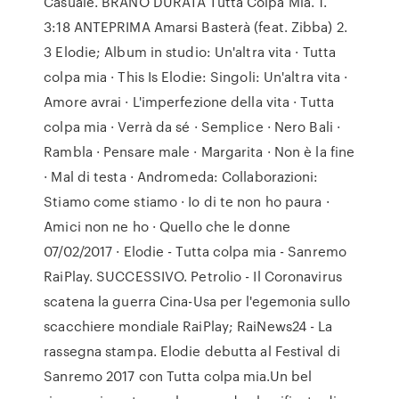
Casuale. BRANO DURATA Tutta Colpa Mia. 1.
3:18 ANTEPRIMA Amarsi Basterà (feat. Zibba) 2.
3 Elodie; Album in studio: Un'altra vita · Tutta
colpa mia · This Is Elodie: Singoli: Un'altra vita ·
Amore avrai · L'imperfezione della vita · Tutta
colpa mia · Verrà da sé · Semplice · Nero Bali ·
Rambla · Pensare male · Margarita · Non è la fine
· Mal di testa · Andromeda: Collaborazioni:
Stiamo come stiamo · Io di te non ho paura ·
Amici non ne ho · Quello che le donne
07/02/2017 · Elodie - Tutta colpa mia - Sanremo
RaiPlay. SUCCESSIVO. Petrolio - Il Coronavirus
scatena la guerra Cina-Usa per l'egemonia sullo
scacchiere mondiale RaiPlay; RaiNews24 - La
rassegna stampa. Elodie debutta al Festival di
Sanremo 2017 con Tutta colpa mia.Un bel