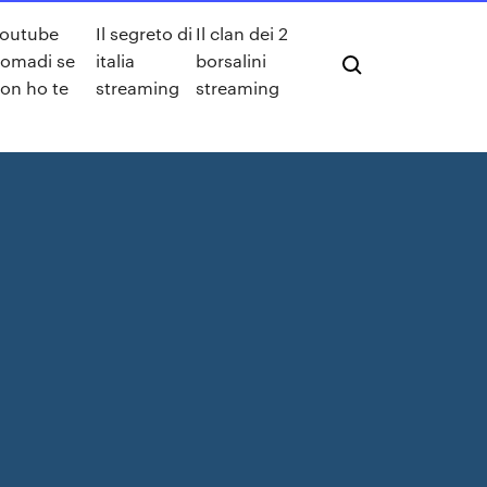
outube
Il segreto di
Il clan dei 2
omadi se
italia
borsalini
on ho te
streaming
streaming