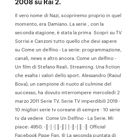
2008 su Rai 2.
Il vero nome di Nazi, scopriremo proprio in quel
momento, era Damiano. La serie , con la
seconda stagione, è stata la prima Scopri su TV
Sorrisi e Canzoni tutto quello che devi sapere
su Come un delfino - La serie: programmazione,
canali, news e altro ancora. Come un delfino -
Un film di Stefano Reali. Streaming. Una fiction
che esalta i valori dello sport. Alessandro (Raoul
Bova), un campione di nuoto al culmine del
successo, ha dovuto interrompere mercoledì 2
marzo 2011 Serie TV. Serie TV imperdibili 2019 ·
10 migliori serie tv coreane di sempre · 10 serie
tv da vedere Come Un Delfino - La Serie. Mi
piace: 4950. ·║·│·│║·║││·║·│║ ·║ Officiαl
Fαcebook Pαge Fαn. © La seconda puntata di