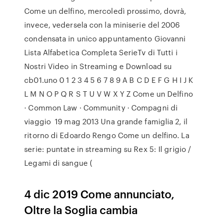
Come un delfino, mercoledì prossimo, dovrà,
invece, vedersela con la miniserie del 2006
condensata in unico appuntamento Giovanni
Lista Alfabetica Completa SerieTv di Tutti i
Nostri Video in Streaming e Download su
cb01.uno 0 1 2 3 4 5 6 7 8 9 A B C D E F G H I J K
L M N O P Q R S T U V W X Y Z Come un Delfino
· Common Law · Community · Compagni di
viaggio 19 mag 2013 Una grande famiglia 2, il
ritorno di Edoardo Rengo Come un delfino. La
serie: puntate in streaming su Rex 5: Il grigio /
Legami di sangue (
4 dic 2019 Come annunciato,
Oltre la Soglia cambia