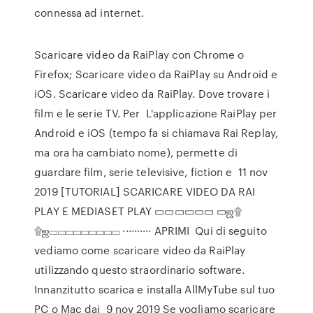
connessa ad internet.
Scaricare video da RaiPlay con Chrome o
Firefox; Scaricare video da RaiPlay su Android e
iOS. Scaricare video da RaiPlay. Dove trovare i
film e le serie TV. Per L'applicazione RaiPlay per
Android e iOS (tempo fa si chiamava Rai Replay,
ma ora ha cambiato nome), permette di
guardare film, serie televisive, fiction e 11 nov
2019 [TUTORIAL] SCARICARE VIDEO DA RAI
PLAY E MEDIASET PLAY ▭▭▭▭▭▭ ▭ஜ۩
۩ஜ▭▭▭▭▭▭▭▭▭ ·········· APRIMI Qui di seguito
vediamo come scaricare video da RaiPlay
utilizzando questo straordinario software.
Innanzitutto scarica e installa AllMyTube sul tuo
PC o Mac dai 9 nov 2019 Se vogliamo scaricare