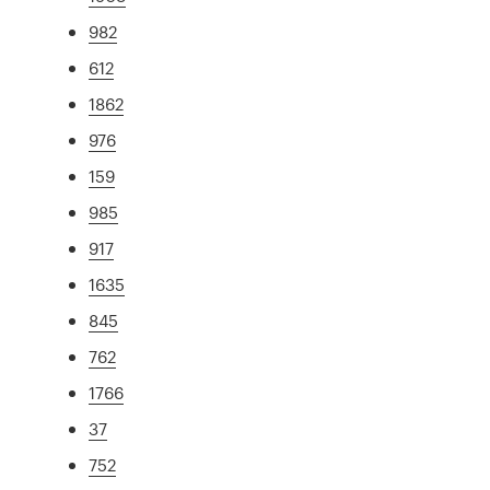
982
612
1862
976
159
985
917
1635
845
762
1766
37
752