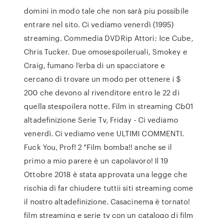
domini in modo tale che non sarà piu possibile
entrare nel sito. Ci vediamo venerdì (1995)
streaming. Commedia DVDRip Attori: Ice Cube,
Chris Tucker. Due omosespoileruali, Smokey e
Craig, fumano l’erba di un spacciatore e
cercano di trovare un modo per ottenere i $
200 che devono al rivenditore entro le 22 di
quella stespoilera notte. Film in streaming Cb01
altadefinizione Serie Tv, Friday - Ci vediamo
venerdì. Ci vediamo vene ULTIMI COMMENTI.
Fuck You, Prof! 2 "Film bomba!! anche se il
primo a mio parere è un capolavoro! Il 19
Ottobre 2018 è stata approvata una legge che
rischia di far chiudere tuttii siti streaming come
il nostro altadefinizione. Casacinema è tornato!
film streaming e serie tv con un catalogo di film