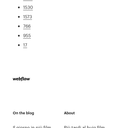
1530
1573
766
955
17
On the blog
About
Il giorno in più film
Più tardi al buio film