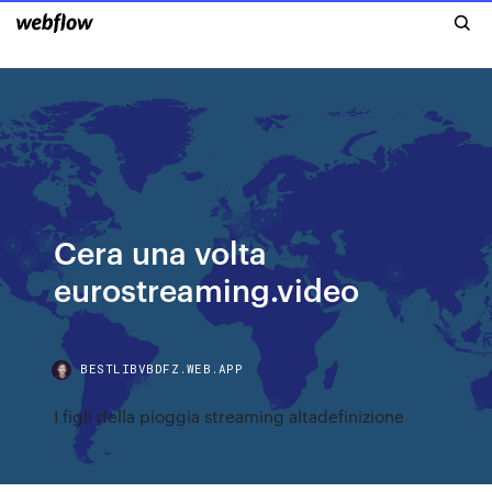
Cera una volta
eurostreaming.video
BESTLIBVBDFZ.WEB.APP
I figli della pioggia streaming altadefinizione