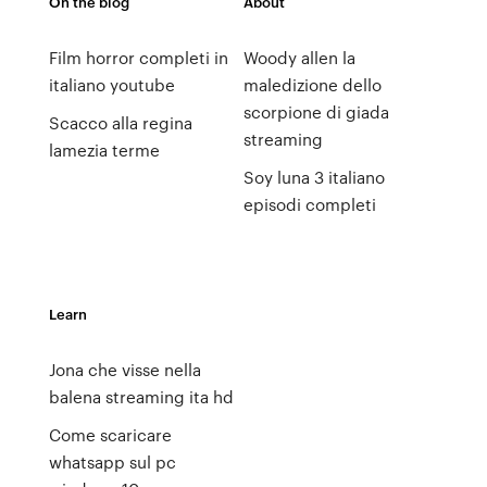
On the blog
About
Film horror completi in
Woody allen la
italiano youtube
maledizione dello
scorpione di giada
Scacco alla regina
streaming
lamezia terme
Soy luna 3 italiano
episodi completi
Learn
Jona che visse nella
balena streaming ita hd
Come scaricare
whatsapp sul pc