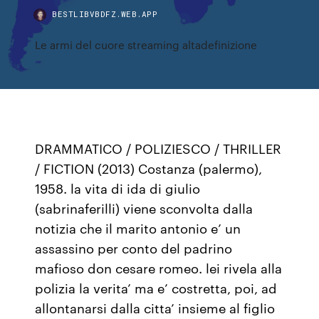
BESTLIBVBDFZ.WEB.APP
Le armi del cuore streaming altadefinizione
DRAMMATICO / POLIZIESCO / THRILLER
/ FICTION (2013) Costanza (palermo),
1958. la vita di ida di giulio
(sabrinaferilli) viene sconvolta dalla
notizia che il marito antonio e’ un
assassino per conto del padrino
mafioso don cesare romeo. lei rivela alla
polizia la verita’ ma e’ costretta, poi, ad
allontanarsi dalla citta’ insieme al figlio