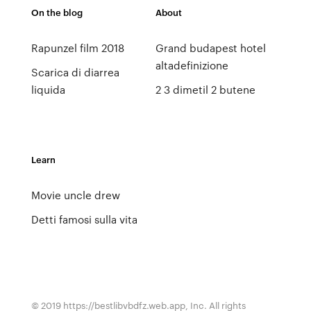
On the blog
About
Rapunzel film 2018
Grand budapest hotel
altadefinizione
Scarica di diarrea
liquida
2 3 dimetil 2 butene
Learn
Movie uncle drew
Detti famosi sulla vita
© 2019 https://bestlibvbdfz.web.app, Inc. All rights