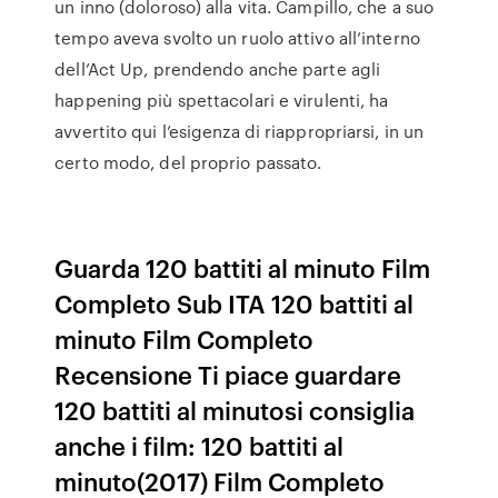
un inno (doloroso) alla vita. Campillo, che a suo
tempo aveva svolto un ruolo attivo all’interno
dell’Act Up, prendendo anche parte agli
happening più spettacolari e virulenti, ha
avvertito qui l’esigenza di riappropriarsi, in un
certo modo, del proprio passato.
Guarda 120 battiti al minuto Film
Completo Sub ITA 120 battiti al
minuto Film Completo
Recensione Ti piace guardare
120 battiti al minutosi consiglia
anche i film: 120 battiti al
minuto(2017) Film Completo