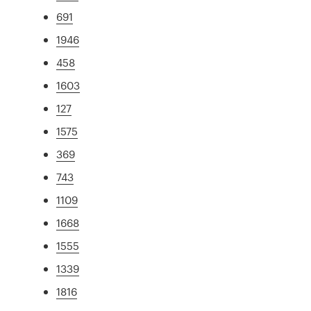
691
1946
458
1603
127
1575
369
743
1109
1668
1555
1339
1816