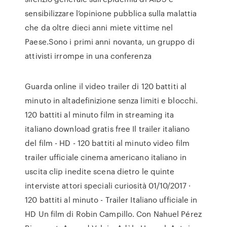
sensibilizzare l’opinione pubblica sulla malattia
che da oltre dieci anni miete vittime nel
Paese.Sono i primi anni novanta, un gruppo di
attivisti irrompe in una conferenza
Guarda online il video trailer di 120 battiti al
minuto in altadefinizione senza limiti e blocchi.
120 battiti al minuto film in streaming ita
italiano download gratis free Il trailer italiano
del film - HD - 120 battiti al minuto video film
trailer ufficiale cinema americano italiano in
uscita clip inedite scena dietro le quinte
interviste attori speciali curiosità 01/10/2017 ·
120 battiti al minuto - Trailer Italiano ufficiale in
HD Un film di Robin Campillo. Con Nahuel Pérez