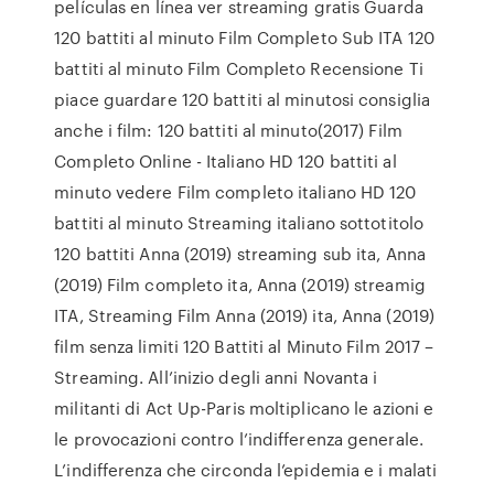
películas en línea ver streaming gratis Guarda
120 battiti al minuto Film Completo Sub ITA 120
battiti al minuto Film Completo Recensione Ti
piace guardare 120 battiti al minutosi consiglia
anche i film: 120 battiti al minuto(2017) Film
Completo Online - Italiano HD 120 battiti al
minuto vedere Film completo italiano HD 120
battiti al minuto Streaming italiano sottotitolo
120 battiti Anna (2019) streaming sub ita, Anna
(2019) Film completo ita, Anna (2019) streamig
ITA, Streaming Film Anna (2019) ita, Anna (2019)
film senza limiti 120 Battiti al Minuto Film 2017 –
Streaming. All’inizio degli anni Novanta i
militanti di Act Up-Paris moltiplicano le azioni e
le provocazioni contro l’indifferenza generale.
L’indifferenza che circonda l’epidemia e i malati