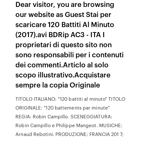
Dear visitor, you are browsing
our website as Guest Stai per
scaricare 120 Battiti Al Minuto
(2017).avi BDRip AC3 - ITA I
proprietari di questo sito non
sono responsabili per i contenuti
dei commenti.Articlo al solo
scopo illustrativo.Acquistare
sempre la copia Originale
TITOLO ITALIANO: "120 battiti al minuto" TITOLO
ORIGINALE: "120 battements par minute"
REGIA: Robin Campillo. SCENEGGIATURA:
Robin Campillo e Philippe Mangeot. MUSICHE:
Arnaud Rebotini. PRODUZIONE: FRANCIA 201 7;