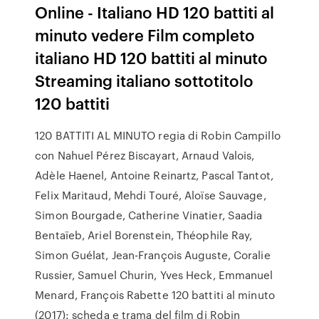
Online - Italiano HD 120 battiti al
minuto vedere Film completo
italiano HD 120 battiti al minuto
Streaming italiano sottotitolo
120 battiti
120 BATTITI AL MINUTO regia di Robin Campillo
con Nahuel Pérez Biscayart, Arnaud Valois,
Adèle Haenel, Antoine Reinartz, Pascal Tantot,
Felix Maritaud, Mehdi Touré, Aloïse Sauvage,
Simon Bourgade, Catherine Vinatier, Saadia
Bentaïeb, Ariel Borenstein, Théophile Ray,
Simon Guélat, Jean-François Auguste, Coralie
Russier, Samuel Churin, Yves Heck, Emmanuel
Menard, François Rabette 120 battiti al minuto
(2017): scheda e trama del film di Robin