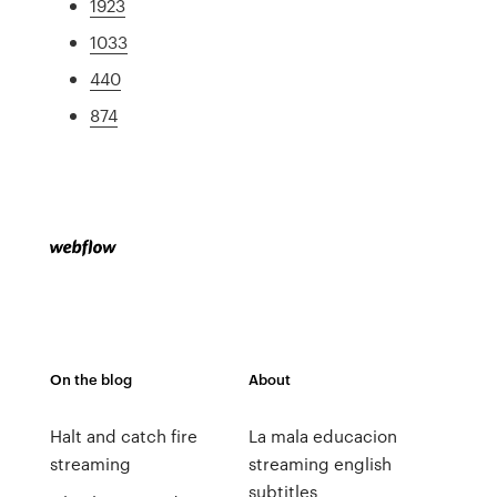
1923
1033
440
874
On the blog
About
Halt and catch fire
La mala educacion
streaming
streaming english
subtitles