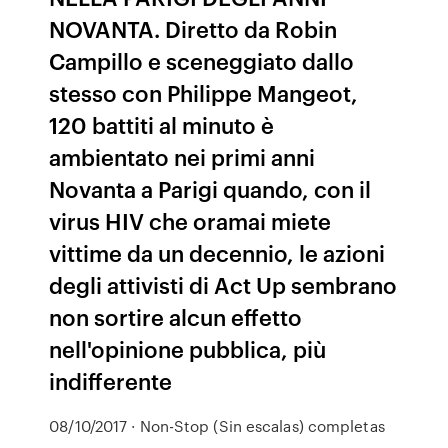
NOVANTA. Diretto da Robin
Campillo e sceneggiato dallo
stesso con Philippe Mangeot,
120 battiti al minuto è
ambientato nei primi anni
Novanta a Parigi quando, con il
virus HIV che oramai miete
vittime da un decennio, le azioni
degli attivisti di Act Up sembrano
non sortire alcun effetto
nell'opinione pubblica, più
indifferente
08/10/2017 · Non-Stop (Sin escalas) completas