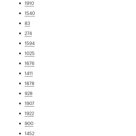
1910
1540
83
274
1594
1025
1676
1411
1878
928
1907
1922
900
1452